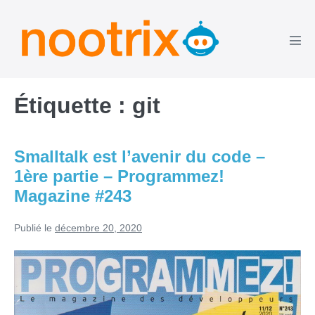
Aller
au
contenu
basc
le
men
Étiquette :
git
Smalltalk est l’avenir du code –
1ère partie – Programmez!
Magazine #243
Publié le
décembre 20, 2020
Smalltalk
est
l’avenir