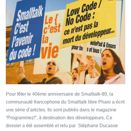
du
code
–
1ère
partie
–
Programmez!
Magazine
#243
Pour fêter le 40ème anniversaire de Smalltalk-80, la
communauté francophone du Smalltalk libre Pharo a écrit
une série d’articles. Ils sont publiés dans le magazine
“Programmez!”, à destination des développeurs. Ce
dossier a été assemblé et relu par Stéphane Ducasse