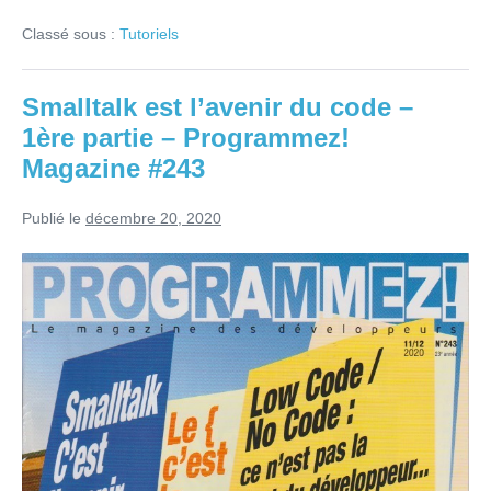
l’avenir
Classé sous :
Tutoriels
du
code
–
2ème
Smalltalk est l’avenir du code –
partie
–
1ère partie – Programmez!
Programmez!
Magazine
Magazine #243
#244
Publié le
décembre 20, 2020
Smalltalk
est
l’avenir
du
code
–
1ère
partie