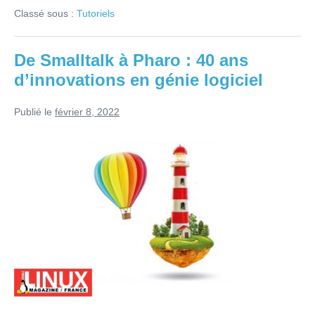
Génie
Classé sous :
Tutoriels
Logiciel
avec
Pharo
Smalltalk
De Smalltalk à Pharo : 40 ans
d’innovations en génie logiciel
Publié le
février 8, 2022
De
Smalltalk
à
Pharo
:
40
ans
d’innovations
en
génie