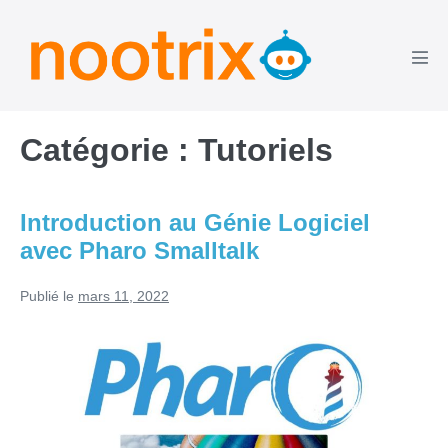
Aller
au
contenu
basc
le
men
Catégorie :
Tutoriels
Introduction au Génie Logiciel
avec Pharo Smalltalk
Publié le
mars 11, 2022
Introduction
au
Génie
Logiciel