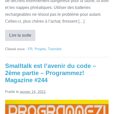
de déchets extrêmement dangereux pour la faune, la flore
et les nappes phréatiques. Utiliser des batteries
rechargeables ne résout pas le problème pour autant.
Celles-ci, plus chères à l’achat, finissent […]
Lire la suite
Réduction
des
déchets
Classé sous :
FR
,
Projets
,
Tutoriels
chimiques
et
du
CO2
Smalltalk est l’avenir du code –
des
piles
2ème partie – Programmez!
et
des
Magazine #244
batteries
–
l’approche
Publié le
janvier 14, 2021
Maker
Smalltalk
est