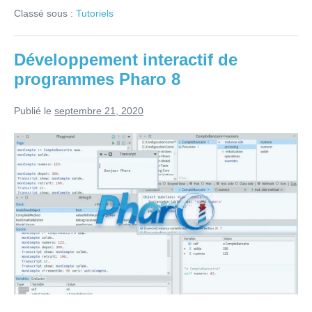
l’avenir
Classé sous :
Tutoriels
du
code
–
1ère
Développement interactif de
partie
–
programmes Pharo 8
Programmez!
Magazine
#243
Publié le
septembre 21, 2020
Développement
interactif
de
programmes
Pharo
8