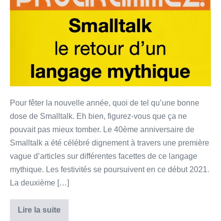
l’avenir
du
code
–
2ème
partie
–
Programmez!
Pour fêter la nouvelle année, quoi de tel qu’une bonne
Magazine
dose de Smalltalk. Eh bien, figurez-vous que ça ne
#244
pouvait pas mieux tomber. Le 40ème anniversaire de
Smalltalk a été célébré dignement à travers une première
vague d’articles sur différentes facettes de ce langage
mythique. Les festivités se poursuivent en ce début 2021.
La deuxième […]
Lire la suite
Smalltalk
est