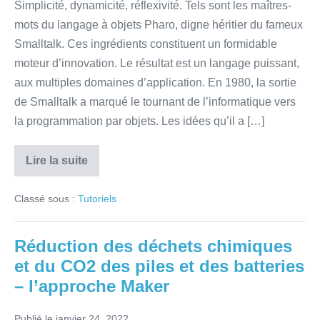
Simplicité, dynamicité, réflexivité. Tels sont les maîtres-
logiciel
mots du langage à objets Pharo, digne héritier du fameux
Smalltalk. Ces ingrédients constituent un formidable
moteur d’innovation. Le résultat est un langage puissant,
aux multiples domaines d’application. En 1980, la sortie
de Smalltalk a marqué le tournant de l’informatique vers
la programmation par objets. Les idées qu’il a […]
Lire la suite
De
Smalltalk
à
Classé sous :
Tutoriels
Pharo
:
40
ans
Réduction des déchets chimiques
d’innovations
en
et du CO2 des piles et des batteries
génie
logiciel
– l’approche Maker
Publié le
janvier 24, 2022